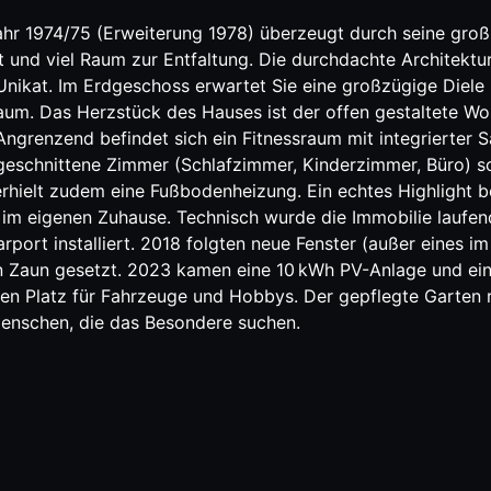
jahr 1974/75 (Erweiterung 1978) überzeugt durch seine gro
t und viel Raum zur Entfaltung. Die durchdachte Architekt
Unikat. Im Erdgeschoss erwartet Sie eine großzügige Diel
aum. Das Herzstück des Hauses ist der offen gestaltete Woh
grenzend befindet sich ein Fitnessraum mit integrierter 
 geschnittene Zimmer (Schlafzimmer, Kinderzimmer, Büro) 
elt zudem eine Fußbodenheizung. Ein echtes Highlight befi
 im eigenen Zuhause. Technisch wurde die Immobilie laufen
ort installiert. 2018 folgten neue Fenster (außer eines im
ein Zaun gesetzt. 2023 kamen eine 10 kWh PV-Anlage und 
en Platz für Fahrzeuge und Hobbys. Der gepflegte Garten r
enschen, die das Besondere suchen.