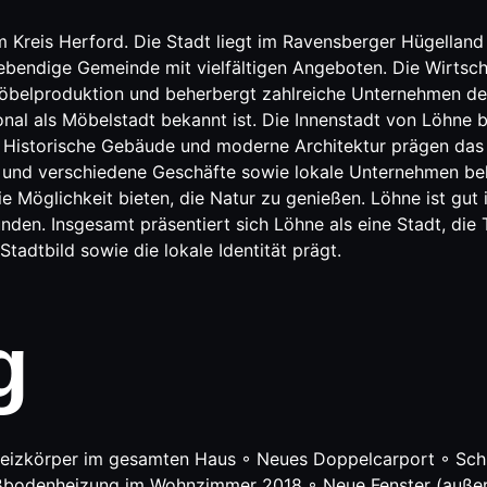
 Kreis Herford. Die Stadt liegt im Ravensberger Hügelland u
bendige Gemeinde mit vielfältigen Angeboten. Die Wirtscha
r Möbelproduktion und beherbergt zahlreiche Unternehmen der
nal als Möbelstadt bekannt ist. Die Innenstadt von Löhne b
 Historische Gebäude und moderne Architektur prägen das S
n und verschiedene Geschäfte sowie lokale Unternehmen be
öglichkeit bieten, die Natur zu genießen. Löhne ist gut in
en. Insgesamt präsentiert sich Löhne als eine Stadt, die 
adtbild sowie die lokale Identität prägt.
g
izkörper im gesamten Haus ◦ Neues Doppelcarport ◦ Schl
enheizung im Wohnzimmer 2018 ◦ Neue Fenster (außer eins