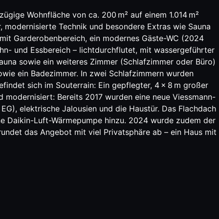
ßzügige Wohnfläche von ca. 200 m² auf einem 1.014 m²
ur, modernisierte Technik und besondere Extras wie Sauna
e mit Garderobenbereich, ein modernes Gäste-WC (2024
n- und Essbereich – lichtdurchflutet, mit wassergeführter
Sauna sowie ein weiteres Zimmer (Schlafzimmer oder Büro)
sowie ein Badezimmer. In zwei Schlafzimmern wurden
ndet sich im Souterrain: Ein gepflegter, 4 x 8 m großer
d modernisiert: Bereits 2017 wurden eine neue Viessmann-
 EG), elektrische Jalousien und die Haustür. Das Flachdach
eine Daikin-Luft-Wärmepumpe hinzu. 2024 wurde zudem der
undet das Angebot mit viel Privatsphäre ab – ein Haus mit