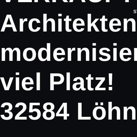
S
Architekte
modernisier
viel Platz!
32584 Löh