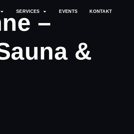
SERVICES
EVENTS
KONTAKT
hne –
 Sauna &