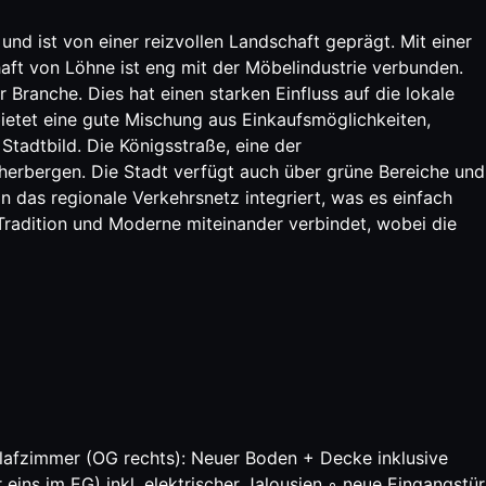
nd ist von einer reizvollen Landschaft geprägt. Mit einer
ft von Löhne ist eng mit der Möbelindustrie verbunden.
 Branche. Dies hat einen starken Einfluss auf die lokale
ietet eine gute Mischung aus Einkaufsmöglichkeiten,
tadtbild. Die Königsstraße, eine der
herbergen. Die Stadt verfügt auch über grüne Bereiche und
 das regionale Verkehrsnetz integriert, was es einfach
Tradition und Moderne miteinander verbindet, wobei die
afzimmer (OG rechts): Neuer Boden + Decke inklusive
 im EG) inkl. elektrischer Jalousien ◦ neue Eingangstür