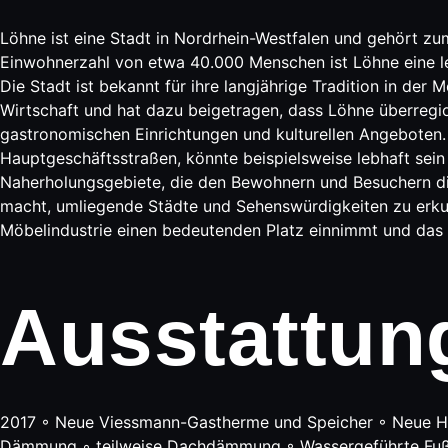
Löhne ist eine Stadt in Nordrhein-Westfalen und gehört zum
Einwohnerzahl von etwa 40.000 Menschen ist Löhne eine le
Die Stadt ist bekannt für ihre langjährige Tradition in de
Wirtschaft und hat dazu beigetragen, dass Löhne überregio
gastronomischen Einrichtungen und kulturellen Angeboten.
Hauptgeschäftsstraßen, könnte beispielsweise lebhaft sei
Naherholungsgebiete, die den Bewohnern und Besuchern die M
macht, umliegende Städte und Sehenswürdigkeiten zu erkund
Möbelindustrie einen bedeutenden Platz einnimmt und das St
Ausstattun
2017 ◦ Neue Viessmann-Gastherme und Speicher ◦ Neue He
Dämmung ◦ teilweise Dachdämmung ◦ Wassergeführte Fußbod