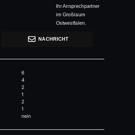
Ihr Ansprechpartner
im Großraum
Ostwestfalen.
NACHRICHT
6
4
2
1
2
1
nein