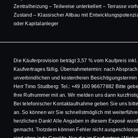
Zentralheizung – Teilweise unterkellert – Terrasse vo
Zustand – Klassischer Altbau mit Entwicklungspotenzial
oder Kapitalanleger
Die Käuferprovision beträgt 3,57 % vom Kaufpreis inkl.
Kaufvertrages fällig. Übernahmetermin: nach Absprach
unverbindlichen und kostenfreien Besichtigungstermin m
Herr Timo Studberg: Tel.: +49 160 96677882 Bitte geb
Ihre Rufnummer mit an. Wir melden uns dann kurzfrist
Bei telefonischer Kontaktaufnahme geben Sie uns b
an. So können wir Sie schnellstmöglich mit weiterführ
herzlichen Dank! Alle Angaben in diesem Exposé wurde
gemacht. Trotzdem können Fehler nicht ausgeschloss