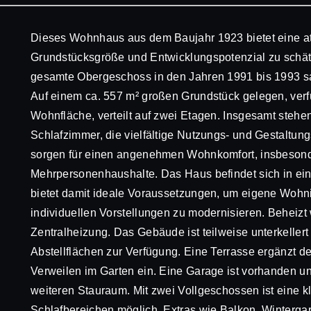
Dieses Wohnhaus aus dem Baujahr 1923 bietet eine att
Grundstücksgröße und Entwicklungspotenzial zu schä
gesamte Obergeschoss in den Jahren 1991 bis 1993 sa
Auf einem ca. 557 m² großen Grundstück gelegen, verf
Wohnfläche, verteilt auf zwei Etagen. Insgesamt stehe
Schlafzimmer, die vielfältige Nutzungs- und Gestaltu
sorgen für einen angenehmen Wohnkomfort, insbesonde
Mehrpersonenhaushalte. Das Haus befindet sich in ei
bietet damit ideale Voraussetzungen, um eigene Woh
individuellen Vorstellungen zu modernisieren. Beheizt 
Zentralheizung. Das Gebäude ist teilweise unterkellert 
Abstellflächen zur Verfügung. Eine Terrasse ergänzt
Verweilen im Garten ein. Eine Garage ist vorhanden und
weiteren Stauraum. Mit zwei Vollgeschossen ist eine 
Schlafbereichen möglich. Extras wie Balkon, Wintergar