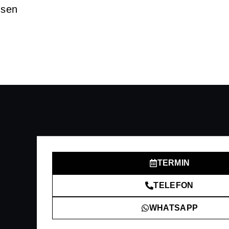
usen
TERMIN
TELEFON
WHATSAPP