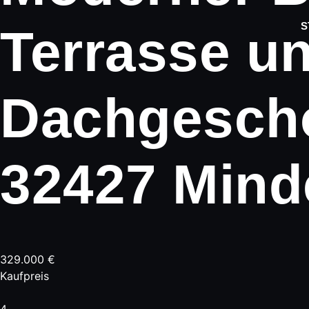
S
Terrasse u
Dachgesch
32427 Mind
329.000 €
Kaufpreis