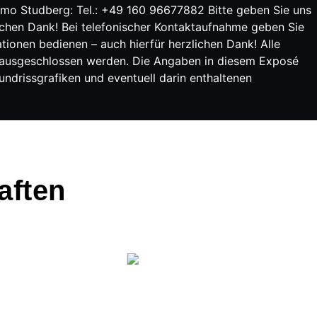
Timo Studberg: Tel.: +49 160 96677882 Bitte geben Sie uns
ichen Dank! Bei telefonischer Kontaktaufnahme geben Sie
onen bedienen – auch hierfür herzlichen Dank! Alle
t ausgeschlossen werden. Die Angaben in diesem Exposé
undrissgrafiken und eventuell darin enthaltenen
aften