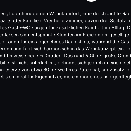
rzeugt durch modernen Wohnkomfort, eine durchdachte Rau
Paare oder Familien. Vier helle Zimmer, davon drei Schlafz
ates Gäste-WC sorgen für zusätzlichen Komfort im Alltag.
er lassen sich entspannte Stunden im Freien oder gesellige
en Tagen für ein angenehmes Raumklima, während die Gas-
en und fügt sich harmonisch in das Wohnkonzept ein. In 
d teilweise neue Fußböden. Das rund 504 m² große Grundst
lie ist nicht unterkellert, befindet sich jedoch in einem s
aureserve von etwa 60 m² weiteres Potenzial, um zusätzlic
t sich ideal für Eigennutzer, die ein modernes und gepfle