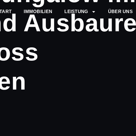
TART
IMMOBILIEN
LEISTUNG
ÜBER UNS
nd Ausbaure
oss
en