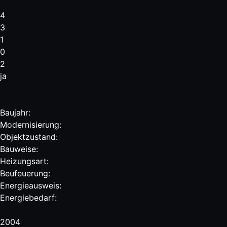
4
3
1
0
2
ja
Baujahr:
Modernisierung:
Objektzustand:
Bauweise:
Heizungsart:
Beufeuerung:
Energieausweis:
Energie­bedarf:
2004