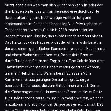
Nutzfläche alles was man sich wünschen kann. In jeder der
drei Etagen bietet das Einfamilienhaus eine durchdachte
Raumaufteilung, eine hochwertige Ausstattung und
insbesondere im Garten ein hohes Maß an Privatsphäre. Im
Erdgeschoss erwartet Sie ein in 2018 modernisiertes
Badezimmer mit Dusche, das zusätzlichen Komfort bietet.
Das Herzstück des Hauses bildet der offene Wohnbereich,
der aus einem gemütlichen Kaminzimmer, einem Esszimmer
und einem Wohnzimmer besteht. Bodentiefe Fenster
durchfluten den Raum mit Tageslicht. Eine Galerie über dem
Kaminzimmer könnte bei Bedarf wieder geöffnet werden,
um mehr Helligkeit und Wärme hereinzulassen. Vom
Kaminzimmer aus gelangen Sie auf die großzügige
überdachte Terrasse, die zum Entspannen einlädt. Der an
die Küche angrenzende Hauswirtschaftsraum bietet Platz
für zusätzlichen Stauraum und Kühlmöglichkeiten, welcher
hinzukommend auch von der Garage aus erreichbar ist. Das
erste Obergeschoss beherbergt zwei helle Schlafzimmer